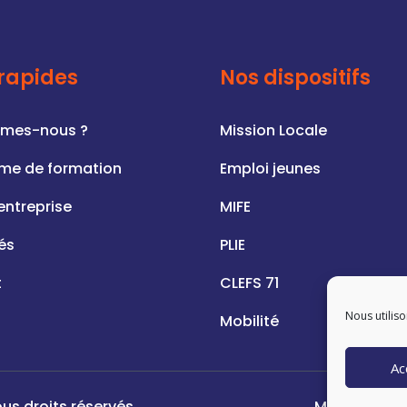
 rapides
Nos dispositifs
mmes-nous ?
Mission Locale
me de formation
Emploi jeunes
entreprise
MIFE
és
PLIE
t
CLEFS 71
Nous utiliso
Mobilité
Ac
us droits réservés
Mentions Lé