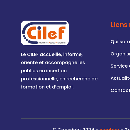
Liens
Qui so
Organis
Le CILEF accueille, informe,
oriente et accompagne les
Service 
publics en insertion
Actualit
professionnelle, en recherche de
formation et d’emploi.
Contac
© Copyright 2024 –
waabeo
– To