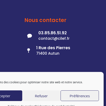
Nous contacter
03.85.86.51.92

contact@cilef.fr
1 Rue des Pierres

71400 Autun
ns des cookies pour optimiser notre site web et notre service.
cepter
Refuser
Préférences
gales
–
Politique de cookies