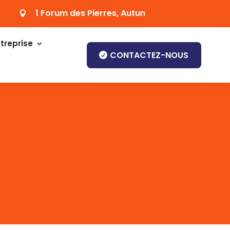
1 Forum des Pierres, Autun

treprise
CONTACTEZ-NOUS