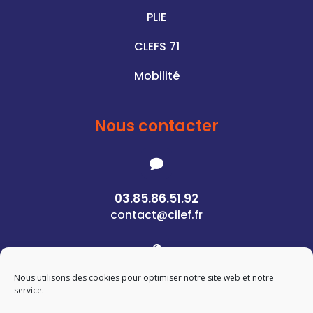
PLIE
CLEFS 71
Mobilité
Nous contacter

03.85.86.51.92
contact@cilef.fr

Nous utilisons des cookies pour optimiser notre site web et notre
1 Rue des Pierres
service.
71400 Autun