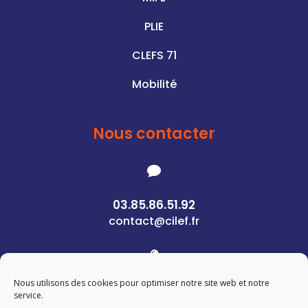
PLIE
CLEFS 71
Mobilité
Nous contacter

03.85.86.51.92
contact@cilef.fr

Nous utilisons des cookies pour optimiser notre site web et notre
1 Rue des Pierres
service.
71400 Autun