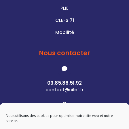
PLIE
CLEFS 71
Mobilité
Nous contacter

03.85.86.51.92
contact@cilef.fr

Nous utilisons des cookies pour optimiser notre site web et notre
1 Rue des Pierres
service.
71400 Autun