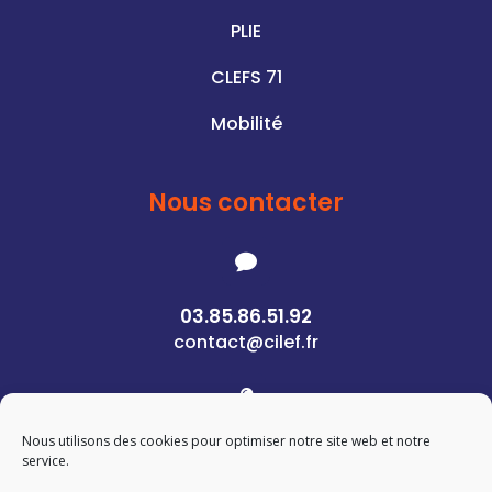
PLIE
CLEFS 71
Mobilité
Nous contacter

03.85.86.51.92
contact@cilef.fr

Nous utilisons des cookies pour optimiser notre site web et notre
1 Rue des Pierres
service.
71400 Autun