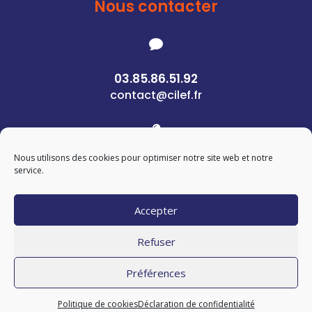
Nous contacter

03.85.86.51.92
contact@cilef.fr

Nous utilisons des cookies pour optimiser notre site web et notre
1 Rue des Pierres
service.
71400 Autun
Accepter
© Copyright 2024 –
waabeo
– Tous droits
Refuser
réservés
Préférences
Mentions Légales
–
Politique de cookies
Politique de cookies
Déclaration de confidentialité