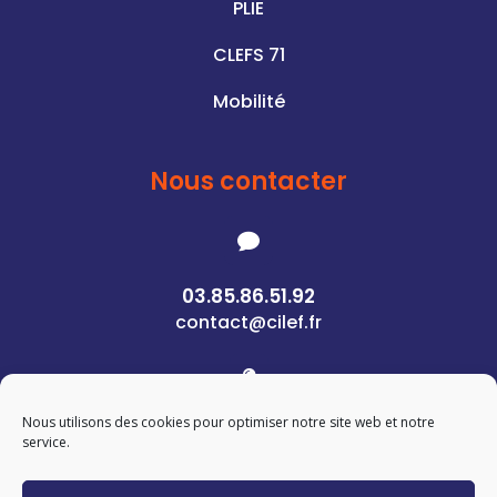
PLIE
CLEFS 71
Mobilité
Nous contacter

03.85.86.51.92
contact@cilef.fr

Nous utilisons des cookies pour optimiser notre site web et notre
1 Rue des Pierres
service.
71400 Autun